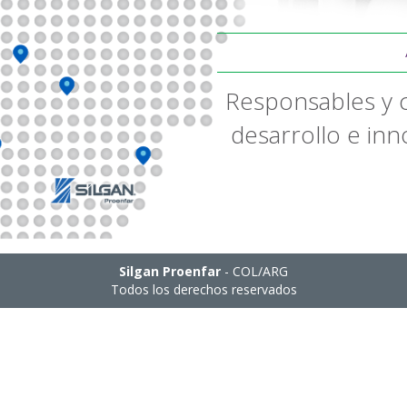
Responsables y 
desarrollo e in
Silgan Proenfar
- COL/ARG
Todos los derechos reservados